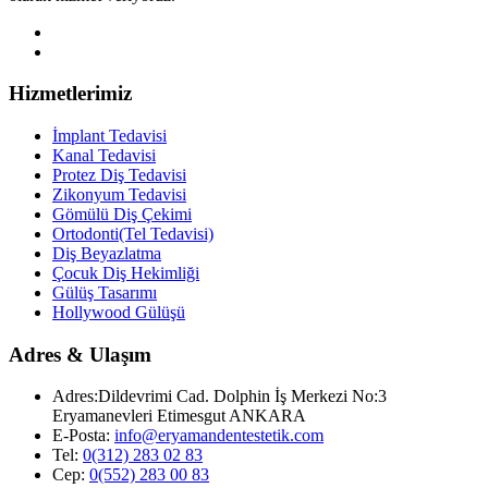
Hizmetlerimiz
İmplant Tedavisi
Kanal Tedavisi
Protez Diş Tedavisi
Zikonyum Tedavisi
Gömülü Diş Çekimi
Ortodonti(Tel Tedavisi)
Diş Beyazlatma
Çocuk Diş Hekimliği
Gülüş Tasarımı
Hollywood Gülüşü
Adres & Ulaşım
Adres:
Dildevrimi Cad. Dolphin İş Merkezi No:3
Eryamanevleri Etimesgut ANKARA
E-Posta:
info@eryamandentestetik.com
Tel:
0(312) 283 02 83
Cep:
0(552) 283 00 83