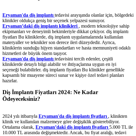
Eryaman'da diş implantı
tedavisi arayışında olanlar için, bölgedeki
klinikler oldukça geniş bir seçenek yelpazesi sunuyor.
Eryaman’daki diş implantı klinikleri
, modern teknolojiye sahip
ekipmanları ve deneyimli hekimleriyle dikkat çekiyor. diş implantı
fiyatları Bu kliniklerde, diş implantı uygulamalarında kullanılan
materyaller ve teknikler son derece ileri düzeydedir. Ayrıca,
kliniklerin sunduğu hijyen standartları ve hasta memnuniyeti odaklı
hizmetleri de büyük önem taşıyor.
Eryaman'da diş implantı
tedavisini tercih edenler, çeşitli
kliniklerde detaylı bilgi alabilir ve ihtiyaçlarına uygun en iyi
seçeneği bulabilirler. diş implantı fiyatları Bu klinikler genellikle
kapsamlı bir muayene süreci sunar ve kişiye özel tedavi planları
hazırlar.
Diş İmplantı Fiyatları 2024: Ne Kadar
Ödeyeceksiniz?
2024 yılı itibarıyla
Eryaman'da diş implantı fiyatları
, klinikten
klinik ve kullanılan malzemeye göre değişiklik gösterebiliyor.
Ortalama olarak,
Eryaman’daki diş implantı fiyatları
5.000 TL ile
10.000 TL arasında değişmektedir. Ancak, bu fiyat aralığı, tedavi