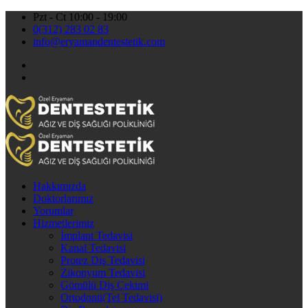
Pzt - Ct 10:00 - 19:00
0(312) 283 02 83
info@eryamandentestetik.com
Hakkımızda
Doktorlarımız
Yorumlar
Hizmetlerimiz
İmplant Tedavisi
Kanal Tedavisi
Protez Diş Tedavisi
Zikonyum Tedavisi
Gömülü Diş Çekimi
Ortodonti(Tel Tedavisi)