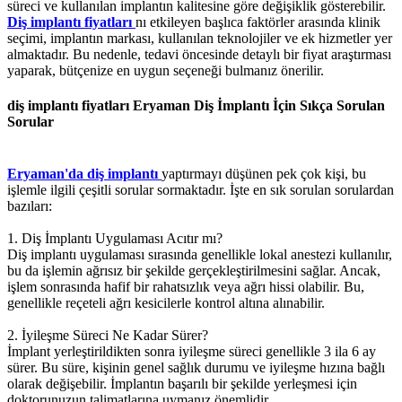
süreci ve kullanılan implantın kalitesine göre değişiklik gösterebilir.
Diş implantı fiyatları
nı etkileyen başlıca faktörler arasında klinik
seçimi, implantın markası, kullanılan teknolojiler ve ek hizmetler yer
almaktadır. Bu nedenle, tedavi öncesinde detaylı bir fiyat araştırması
yaparak, bütçenize en uygun seçeneği bulmanız önerilir.
diş implantı fiyatları Eryaman Diş İmplantı İçin Sıkça Sorulan
Sorular
Eryaman'da diş implantı
yaptırmayı düşünen pek çok kişi, bu
işlemle ilgili çeşitli sorular sormaktadır. İşte en sık sorulan sorulardan
bazıları:
1. Diş İmplantı Uygulaması Acıtır mı?
Diş implantı uygulaması sırasında genellikle lokal anestezi kullanılır,
bu da işlemin ağrısız bir şekilde gerçekleştirilmesini sağlar. Ancak,
işlem sonrasında hafif bir rahatsızlık veya ağrı hissi olabilir. Bu,
genellikle reçeteli ağrı kesicilerle kontrol altına alınabilir.
2. İyileşme Süreci Ne Kadar Sürer?
İmplant yerleştirildikten sonra iyileşme süreci genellikle 3 ila 6 ay
sürer. Bu süre, kişinin genel sağlık durumu ve iyileşme hızına bağlı
olarak değişebilir. İmplantın başarılı bir şekilde yerleşmesi için
doktorunuzun talimatlarına uymanız önemlidir.