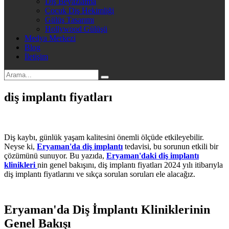
Diş Beyazlatma
Çocuk Diş Hekimliği
Gülüş Tasarımı
Hollywood Gülüşü
Medya Merkezi
Blog
İletişim
diş implantı fiyatları
Diş kaybı, günlük yaşam kalitesini önemli ölçüde etkileyebilir.
Neyse ki,
Eryaman'da diş implantı
tedavisi, bu sorunun etkili bir
çözümünü sunuyor. Bu yazıda,
Eryaman'daki diş implantı
klinikleri
nin genel bakışını, diş implantı fiyatları 2024 yılı itibarıyla
diş implantı fiyatlarını ve sıkça sorulan soruları ele alacağız.
Eryaman'da Diş İmplantı Kliniklerinin
Genel Bakışı