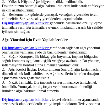
2. Yüksek Hijyen: Ağız hijyenine dikkat edilmelidir.
Doktorunuzun önerdiği ağız bakım ürünlerini kullanarak enfeksiyon
riskini azaltabilirsiniz.
3. Beslenme: İlk günlerde yumuşak ve soğuk yiyecekler tercih
edilmelidir. Sert ve sıcak yiyeceklerden kaçınılmalıdır.
Diş implantı yapılan klinikler
genellikle hastalarına özel iyileşme
talimatları verir. Bu talimatlara uymak, implantın başarılı bir şekilde
iyileşmesini sağlar.
Ağrı Yönetimi İçin Evde Yapılabilecekler
Diş implantı yapılan klinikler
tarafından sağlanan ağrı yönetimi
önerilerinin yanı sıra, evde de bazı önlemler alabilirsiniz:
1. Soğuk Kompres: İlk birkaç gün boyunca, implant bölgesine
soğuk kompres uygulamak şişlik ve ağrıyı azaltabilir. Bu yöntem,
inflamasyonu kontrol altına almanıza yardımcı olur.
2. Ağrı Kesici İlaçlar: Doktorunuzun önerdiği ağrı kesici ilaçları
düzenli olarak kullanabilirsiniz. Ağrı kesicilerin önerilen dozajını
aşmamaya özen göstermelisiniz.
3. Nazik Temizlik: Diş implantı çevresini nazikçe temizlemek
önemlidir. Yumuşak bir diş fırçası ve doktorunuzun önerdiği
ürünlerle ağız bakımını ihmal etmeyin.
Diş implantı yapılan klinikler
, tedavi sürecinin her aşamasında
size destek olabileceklerdir. en iyi implant doktoru Tedavi sonrası