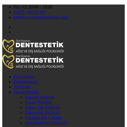
Pzt - Ct 10:00 - 19:00
0(312) 283 02 83
info@eryamandentestetik.com
Hakkımızda
Doktorlarımız
Yorumlar
Hizmetlerimiz
İmplant Tedavisi
Kanal Tedavisi
Protez Diş Tedavisi
Zikonyum Tedavisi
Gömülü Diş Çekimi
Ortodonti(Tel Tedavisi)