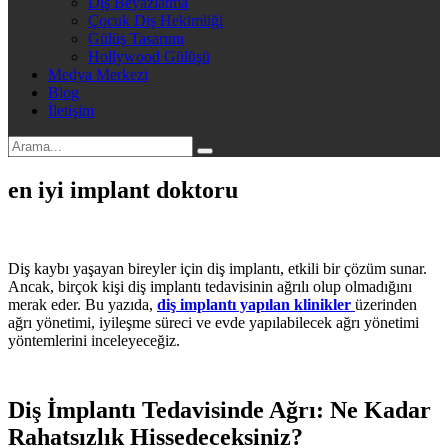
Diş Beyazlatma
Çocuk Diş Hekimliği
Gülüş Tasarımı
Hollywood Gülüşü
Medya Merkezi
Blog
İletişim
en iyi implant doktoru
Diş kaybı yaşayan bireyler için diş implantı, etkili bir çözüm sunar.
Ancak, birçok kişi diş implantı tedavisinin ağrılı olup olmadığını
merak eder. Bu yazıda,
diş implantı yapılan klinikler
üzerinden
ağrı yönetimi, iyileşme süreci ve evde yapılabilecek ağrı yönetimi
yöntemlerini inceleyeceğiz.
Diş İmplantı Tedavisinde Ağrı: Ne Kadar
Rahatsızlık Hissedeceksiniz?