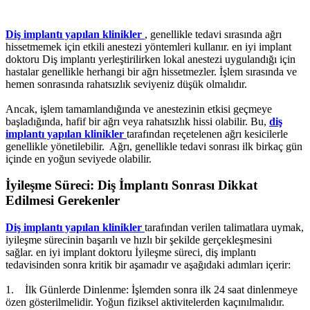
Diş implantı yapılan klinikler
, genellikle tedavi sırasında ağrı
hissetmemek için etkili anestezi yöntemleri kullanır. en iyi implant
doktoru Diş implantı yerleştirilirken lokal anestezi uygulandığı için
hastalar genellikle herhangi bir ağrı hissetmezler. İşlem sırasında ve
hemen sonrasında rahatsızlık seviyeniz düşük olmalıdır.
Ancak, işlem tamamlandığında ve anestezinin etkisi geçmeye
başladığında, hafif bir ağrı veya rahatsızlık hissi olabilir. Bu,
diş
implantı yapılan klinikler
tarafından reçetelenen ağrı kesicilerle
genellikle yönetilebilir. Ağrı, genellikle tedavi sonrası ilk birkaç gün
içinde en yoğun seviyede olabilir.
İyileşme Süreci: Diş İmplantı Sonrası Dikkat
Edilmesi Gerekenler
Diş implantı yapılan klinikler
tarafından verilen talimatlara uymak,
iyileşme sürecinin başarılı ve hızlı bir şekilde gerçekleşmesini
sağlar. en iyi implant doktoru İyileşme süreci, diş implantı
tedavisinden sonra kritik bir aşamadır ve aşağıdaki adımları içerir:
1. İlk Günlerde Dinlenme: İşlemden sonra ilk 24 saat dinlenmeye
özen gösterilmelidir. Yoğun fiziksel aktivitelerden kaçınılmalıdır.