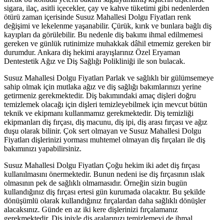
sigara, ilaç, asitli içecekler, çay ve kahve tüketimi gibi nedenlerden
ötürü zaman içerisinde Susuz Mahallesi Dolgu Fiyatları renk
değişimi ve lekelenme yaşanabilir. Çürük, kırık ve bunlara bağlı diş
kayıpları da görülebilir. Bu nedenle diş bakımı ihmal edilmemesi
gereken ve günlük rutinimize muhakkak dâhil etmemiz gereken bir
durumdur. Ankara diş hekimi arayışlarınız Özel Eryaman
Dentestetik Ağız ve Diş Sağlığı Polikliniği ile son bulacak.
Susuz Mahallesi Dolgu Fiyatları Parlak ve sağlıklı bir gülümsemeye
sahip olmak için mutlaka ağız ve diş sağlığı bakımlarınızı yerine
getirmeniz gerekmektedir. Diş bakımındaki amaç dişleri doğru
temizlemek olacağı için dişleri temizleyebilmek için mevcut bütün
teknik ve ekipmanı kullanmamız gerekmektedir. Diş temizliği
ekipmanları diş fırçası, diş macunu, diş ipi, diş arası fırçası ve ağız
duşu olarak bilinir. Çok sert olmayan ve Susuz Mahallesi Dolgu
Fiyatları dişlerinizi yorması muhtemel olmayan diş fırçaları ile diş
bakımınızı yapabilirsiniz.
Susuz Mahallesi Dolgu Fiyatları Çoğu hekim iki adet diş fırçası
kullanılmasını önermektedir. Bunun nedeni ise diş fırçasının ıslak
olmasının pek de sağlıklı olmamasıdır. Örneğin sizin bugün
kullandığınız diş fırçası ertesi gün kurumada olacaktır. Bu şekilde
dönüşümlü olarak kullandığınız fırçalardan daha sağlıklı dönüşler
alacaksınız. Günde en az iki kere dişlerinizi fırçalamanız
gerekmektedir. Diş ipiyle diş aralarınızı temizlemeyi de ihmal