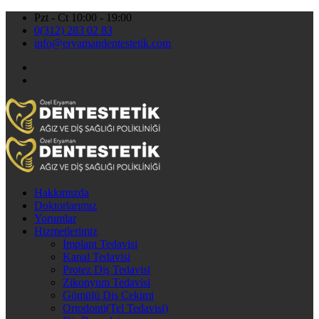
Pzt - Ct 10:00 - 19:00
0(312) 283 02 83
info@eryamandentestetik.com
Hakkımızda
Doktorlarımız
Yorumlar
Hizmetlerimiz
İmplant Tedavisi
Kanal Tedavisi
Protez Diş Tedavisi
Zikonyum Tedavisi
Gömülü Diş Çekimi
Ortodonti(Tel Tedavisi)