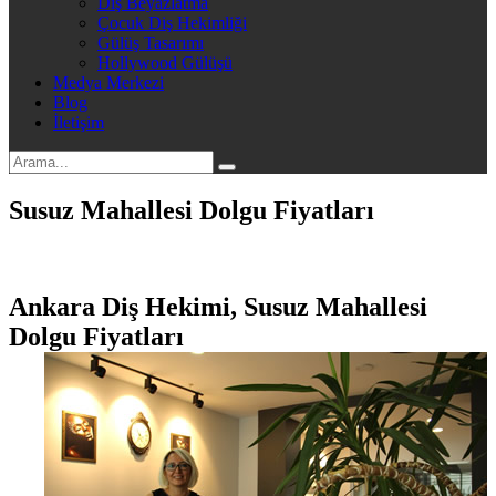
Diş Beyazlatma
Çocuk Diş Hekimliği
Gülüş Tasarımı
Hollywood Gülüşü
Medya Merkezi
Blog
İletişim
Susuz Mahallesi Dolgu Fiyatları
Ankara Diş Hekimi, Susuz Mahallesi
Dolgu Fiyatları