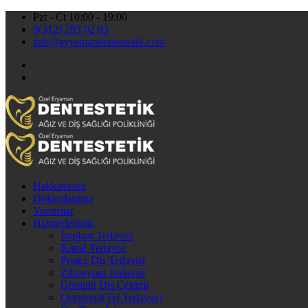
Pzt - Ct 10:00 - 19:00
0(312) 283 02 83
info@eryamandentestetik.com
Hakkımızda
Doktorlarımız
Yorumlar
Hizmetlerimiz
İmplant Tedavisi
Kanal Tedavisi
Protez Diş Tedavisi
Zikonyum Tedavisi
Gömülü Diş Çekimi
Ortodonti(Tel Tedavisi)