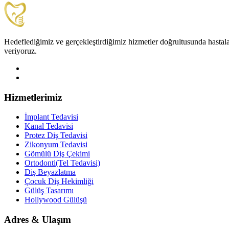
Hedeflediğimiz ve gerçekleştirdiğimiz hizmetler doğrultusunda hastala
veriyoruz.
Hizmetlerimiz
İmplant Tedavisi
Kanal Tedavisi
Protez Diş Tedavisi
Zikonyum Tedavisi
Gömülü Diş Çekimi
Ortodonti(Tel Tedavisi)
Diş Beyazlatma
Çocuk Diş Hekimliği
Gülüş Tasarımı
Hollywood Gülüşü
Adres & Ulaşım