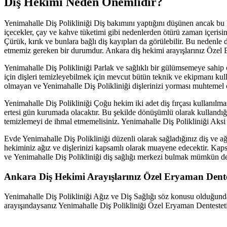
Diş Hekimi Neden Önemlidir?
Yenimahalle Diş Polikliniği Diş bakımını yaptığını düşünen ancak bu ko
içecekler, çay ve kahve tüketimi gibi nedenlerden ötürü zaman içerisi
Çürük, kırık ve bunlara bağlı diş kayıpları da görülebilir. Bu neden
etmemiz gereken bir durumdur. Ankara diş hekimi arayışlarınız Özel E
Yenimahalle Diş Polikliniği Parlak ve sağlıklı bir gülümsemeye sahip 
için dişleri temizleyebilmek için mevcut bütün teknik ve ekipmanı kulla
olmayan ve Yenimahalle Diş Polikliniği dişlerinizi yorması muhtemel ol
Yenimahalle Diş Polikliniği Çoğu hekim iki adet diş fırçası kullanılma
ertesi gün kurumada olacaktır. Bu şekilde dönüşümlü olarak kullandığını
temizlemeyi de ihmal etmemelisiniz. Yenimahalle Diş Polikliniği Aksi
Evde Yenimahalle Diş Polikliniği düzenli olarak sağladığınız diş ve ağ
hekiminiz ağız ve dişlerinizi kapsamlı olarak muayene edecektir. Ka
ve Yenimahalle Diş Polikliniği diş sağlığı merkezi bulmak mümkün de
Ankara Diş Hekimi Arayışlarınız Özel Eryaman Dentes
Yenimahalle Diş Polikliniği Ağız ve Diş Sağlığı söz konusu olduğunda
arayışındaysanız Yenimahalle Diş Polikliniği Özel Eryaman Dentestetik