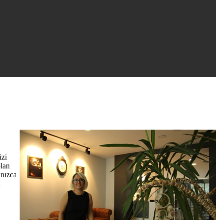
izi
olan
lnızca
a