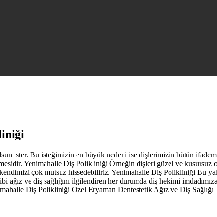
iniği
sun ister. Bu isteğimizin en büyük nedeni ise dişlerimizin bütün ifadem
esidir. Yenimahalle Diş Polikliniği Örneğin dişleri güzel ve kusursuz 
 kendimizi çok mutsuz hissedebiliriz. Yenimahalle Diş Polikliniği Bu ya
 gibi ağız ve diş sağlığını ilgilendiren her durumda diş hekimi imdadımız
nimahalle Diş Polikliniği Özel Eryaman Dentestetik Ağız ve Diş Sağlığı