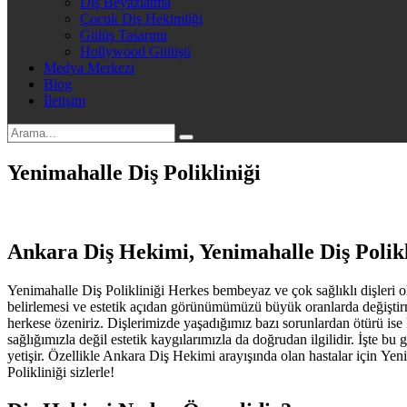
Diş Beyazlatma
Çocuk Diş Hekimliği
Gülüş Tasarımı
Hollywood Gülüşü
Medya Merkezi
Blog
İletişim
Yenimahalle Diş Polikliniği
Ankara Diş Hekimi, Yenimahalle Diş Polikl
Yenimahalle Diş Polikliniği Herkes bembeyaz ve çok sağlıklı dişleri ol
belirlemesi ve estetik açıdan görünümümüzü büyük oranlarda değiştirm
herkese özeniriz. Dişlerimizde yaşadığımız bazı sorunlardan ötürü ise
sağlığımızla değil estetik kaygılarımızla da doğrudan ilgilidir. İşte bu
yetişir. Özellikle Ankara Diş Hekimi arayışında olan hastalar için Ye
Polikliniği sizlerle!