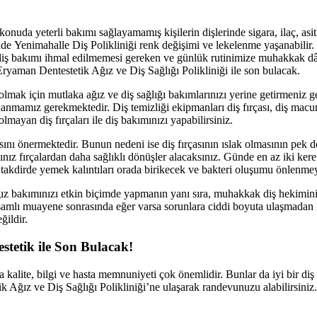
nuda yeterli bakımı sağlayamamış kişilerin dişlerinde sigara, ilaç, asit
nde Yenimahalle Diş Polikliniği renk değişimi ve lekelenme yaşanabilir.
le diş bakımı ihmal edilmemesi gereken ve günlük rutinimize muhakkak dâ
ryaman Dentestetik Ağız ve Diş Sağlığı Polikliniği ile son bulacak.
olmak için mutlaka ağız ve diş sağlığı bakımlarınızı yerine getirmeniz
nmamız gerekmektedir. Diş temizliği ekipmanları diş fırçası, diş macunu, 
mayan diş fırçaları ile diş bakımınızı yapabilirsiniz.
sını önermektedir. Bunun nedeni ise diş fırçasının ıslak olmasının pek de
z fırçalardan daha sağlıklı dönüşler alacaksınız. Günde en az iki kere d
 takdirde yemek kalıntıları orada birikecek ve bakteri oluşumu önlenme
ız bakımınızı etkin biçimde yapmanın yanı sıra, muhakkak diş hekiminize
psamlı muayene sonrasında eğer varsa sorunlara ciddi boyuta ulaşmadan
ğildir.
tetik ile Son Bulacak!
 kalite, bilgi ve hasta memnuniyeti çok önemlidir. Bunlar da iyi bir di
 Ağız ve Diş Sağlığı Polikliniği’ne ulaşarak randevunuzu alabilirsiniz