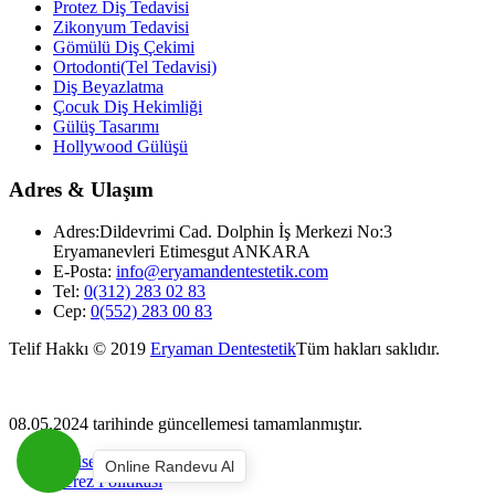
Protez Diş Tedavisi
Zikonyum Tedavisi
Gömülü Diş Çekimi
Ortodonti(Tel Tedavisi)
Diş Beyazlatma
Çocuk Diş Hekimliği
Gülüş Tasarımı
Hollywood Gülüşü
Adres & Ulaşım
Adres:
Dildevrimi Cad. Dolphin İş Merkezi No:3
Eryamanevleri Etimesgut ANKARA
E-Posta:
info@eryamandentestetik.com
Tel:
0(312) 283 02 83
Cep:
0(552) 283 00 83
Telif Hakkı © 2019
Eryaman Dentestetik
Tüm hakları saklıdır.
08.05.2024 tarihinde güncellemesi tamamlanmıştır.
Kişisel Verilerin Korunması
Online Randevu Al
Çerez Politikası