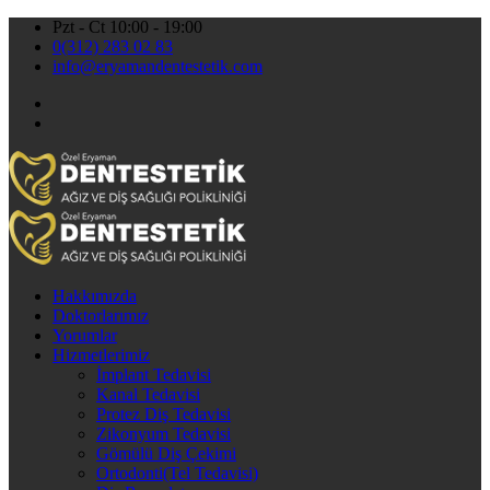
Pzt - Ct 10:00 - 19:00
0(312) 283 02 83
info@eryamandentestetik.com
Hakkımızda
Doktorlarımız
Yorumlar
Hizmetlerimiz
İmplant Tedavisi
Kanal Tedavisi
Protez Diş Tedavisi
Zikonyum Tedavisi
Gömülü Diş Çekimi
Ortodonti(Tel Tedavisi)