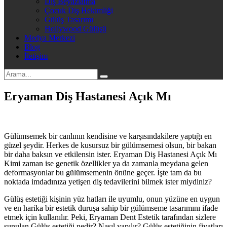
Diş Beyazlatma
Çocuk Diş Hekimliği
Gülüş Tasarımı
Hollywood Gülüşü
Medya Merkezi
Blog
İletişim
Eryaman Diş Hastanesi Açık Mı
Gülümsemek bir canlının kendisine ve karşısındakilere yaptığı en
güzel şeydir. Herkes de kusursuz bir gülümsemesi olsun, bir bakan
bir daha baksın ve etkilensin ister. Eryaman Diş Hastanesi Açık Mı
Kimi zaman ise genetik özellikler ya da zamanla meydana gelen
deformasyonlar bu gülümsemenin önüne geçer. İşte tam da bu
noktada imdadınıza yetişen diş tedavilerini bilmek ister miydiniz?
Gülüş estetiği kişinin yüz hatları ile uyumlu, onun yüzüne en uygun
ve en harika bir estetik duruşa sahip bir gülümseme tasarımını ifade
etmek için kullanılır. Peki, Eryaman Dent Estetik tarafından sizlere
sunulan Gülüş estetiği nedir? Nasıl yapılır? Gülüş estetiğinin fiyatları