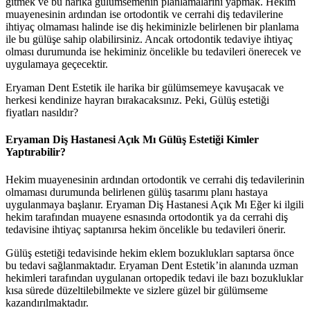
gitmek ve bu harika gülümsemenin planlamalarını yapmak. Hekim
muayenesinin ardından ise ortodontik ve cerrahi diş tedavilerine
ihtiyaç olmaması halinde ise diş hekiminizle belirlenen bir planlama
ile bu gülüşe sahip olabilirsiniz. Ancak ortodontik tedaviye ihtiyaç
olması durumunda ise hekiminiz öncelikle bu tedavileri önerecek ve
uygulamaya geçecektir.
Eryaman Dent Estetik ile harika bir gülümsemeye kavuşacak ve
herkesi kendinize hayran bırakacaksınız. Peki, Gülüş estetiği
fiyatları nasıldır?
Eryaman Diş Hastanesi Açık Mı Gülüş Estetiği Kimler
Yaptırabilir?
Hekim muayenesinin ardından ortodontik ve cerrahi diş tedavilerinin
olmaması durumunda belirlenen gülüş tasarımı planı hastaya
uygulanmaya başlanır. Eryaman Diş Hastanesi Açık Mı Eğer ki ilgili
hekim tarafından muayene esnasında ortodontik ya da cerrahi diş
tedavisine ihtiyaç saptanırsa hekim öncelikle bu tedavileri önerir.
Gülüş estetiği tedavisinde hekim eklem bozuklukları saptarsa önce
bu tedavi sağlanmaktadır. Eryaman Dent Estetik’in alanında uzman
hekimleri tarafından uygulanan ortopedik tedavi ile bazı bozukluklar
kısa sürede düzeltilebilmekte ve sizlere güzel bir gülümseme
kazandırılmaktadır.